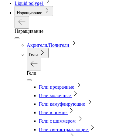
Liquid polygel
Наращивание
Наращивание
Акригели/Полигели
Гели
Гели
Гели прозрачные
Гели молочные
Гели камуфлирующие
Гели в помпе
Гели с шиммером
Гели светоотражающие