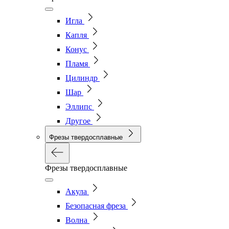
Игла
Капля
Конус
Пламя
Цилиндр
Шар
Эллипс
Другое
Фрезы твердосплавные
Фрезы твердосплавные
Акула
Безопасная фреза
Волна