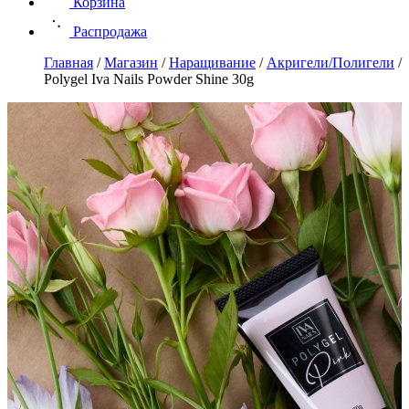
Корзина
Распродажа
Главная
/
Магазин
/
Наращивание
/
Акригели/Полигели
/
Polygel Iva Nails Powder Shine 30g