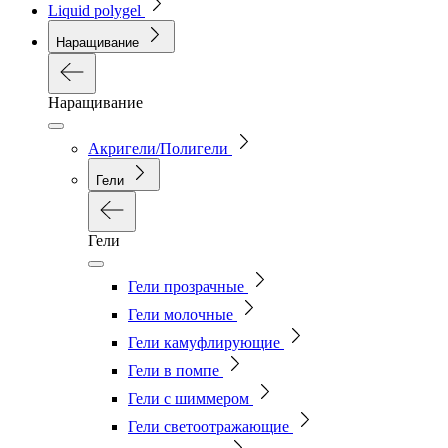
Liquid polygel
Наращивание
Наращивание
Акригели/Полигели
Гели
Гели
Гели прозрачные
Гели молочные
Гели камуфлирующие
Гели в помпе
Гели с шиммером
Гели светоотражающие