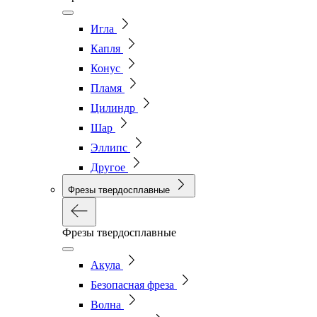
Игла
Капля
Конус
Пламя
Цилиндр
Шар
Эллипс
Другое
Фрезы твердосплавные
Фрезы твердосплавные
Акула
Безопасная фреза
Волна