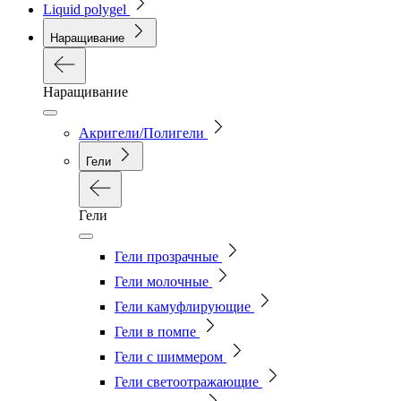
Liquid polygel
Наращивание
Наращивание
Акригели/Полигели
Гели
Гели
Гели прозрачные
Гели молочные
Гели камуфлирующие
Гели в помпе
Гели с шиммером
Гели светоотражающие