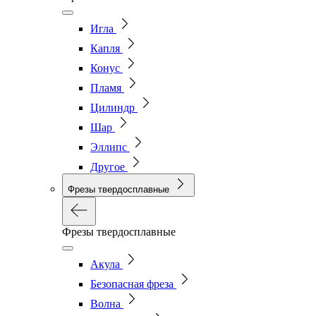
Игла
Капля
Конус
Пламя
Цилиндр
Шар
Эллипс
Другое
Фрезы твердосплавные
Фрезы твердосплавные
Акула
Безопасная фреза
Волна