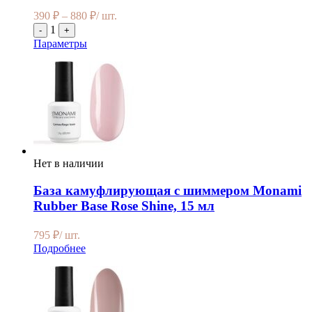
390
₽
–
880
₽
/ шт.
1
-
+
Параметры
Нет в наличии
База камуфлирующая с шиммером Monami
Rubber Base Rose Shine, 15 мл
795
₽
/ шт.
Подробнее