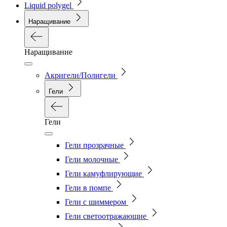
Liquid polygel
Наращивание
Наращивание
Акригели/Полигели
Гели
Гели
Гели прозрачные
Гели молочные
Гели камуфлирующие
Гели в помпе
Гели с шиммером
Гели светоотражающие