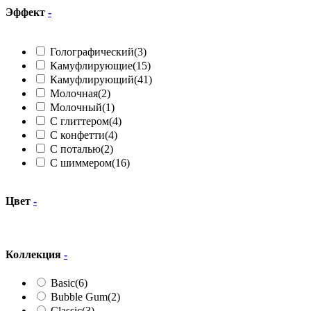
Эффект
-
Голографический
(3)
Камуфлирующие
(15)
Камуфлирующий
(41)
Молочная
(2)
Молочный
(1)
С глиттером
(4)
С конфетти
(4)
С поталью
(2)
С шиммером
(16)
Цвет
-
Коллекция
-
Basic
(6)
Bubble Gum
(2)
Classic
(3)