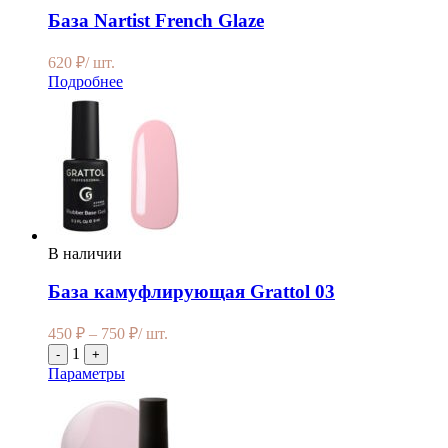
База Nartist French Glaze
620
₽
/ шт.
Подробнее
В наличии
База камуфлирующая Grattol 03
450
₽
–
750
₽
/ шт.
1
-
+
Параметры