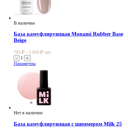
В наличии
База камуфлирующая Monami Rubber Base
Beige
795
₽
–
1 910
₽
/ шт.
1
-
+
Параметры
Нет в наличии
База камуфлирующая с шиммером Milk 25