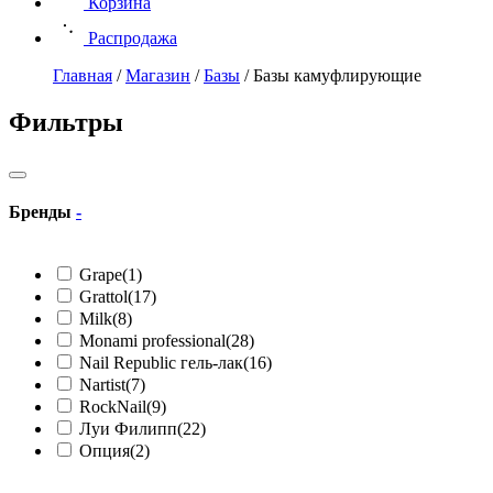
Корзина
Распродажа
Главная
/
Магазин
/
Базы
/
Базы камуфлирующие
Фильтры
Бренды
-
Grape
(1)
Grattol
(17)
Milk
(8)
Monami professional
(28)
Nail Republic гель-лак
(16)
Nartist
(7)
RockNail
(9)
Луи Филипп
(22)
Опция
(2)