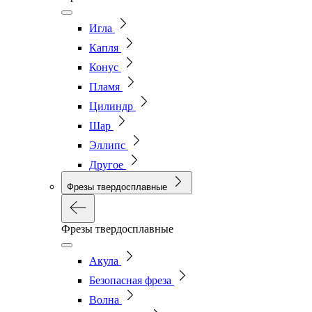
Игла
Капля
Конус
Пламя
Цилиндр
Шар
Эллипс
Другое
Фрезы твердосплавные
Фрезы твердосплавные
Акула
Безопасная фреза
Волна