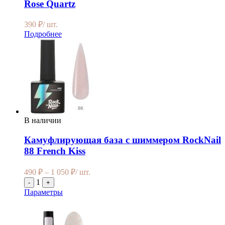
Rose Quartz
390
₽
/ шт.
Подробнее
В наличии
Камуфлирующая база с шиммером RockNail
88 French Kiss
490
₽
–
1 050
₽
/ шт.
1
-
+
Параметры