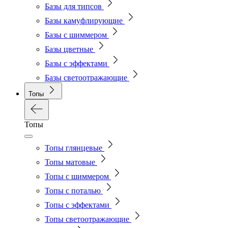
Базы для типсов
Базы камуфлирующие
Базы с шиммером
Базы цветные
Базы с эффектами
Базы светоотражающие
Топы
Топы
Топы глянцевые
Топы матовые
Топы с шиммером
Топы с поталью
Топы с эффектами
Топы светоотражающие