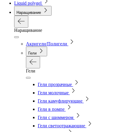
Liquid polygel
Наращивание
Наращивание
Акригели/Полигели
Гели
Гели
Гели прозрачные
Гели молочные
Гели камуфлирующие
Гели в помпе
Гели с шиммером
Гели светоотражающие