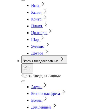
Игла
Капля
Конус
Пламя
Цилиндр
Шар
Эллипс
Другое
Фрезы твердосплавные
Фрезы твердосплавные
Акула
Безопасная фреза
Волна
Для левшей