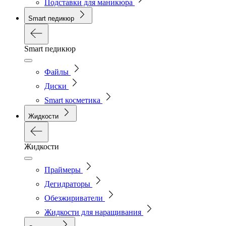
Подставки для маникюра
Smart педикюр
Smart педикюр
Файлы
Диски
Smart косметика
Жидкости
Жидкости
Праймеры
Дегидраторы
Обезжириватели
Жидкости для наращивания