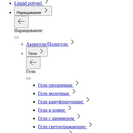
Liquid polygel
Наращивание
Наращивание
Акригели/Полигели
Гели
Гели
Гели прозрачные
Гели молочные
Гели камуфлирующие
Гели в помпе
Гели с шиммером
Гели светоотражающие