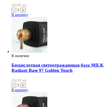
450
₽
/ шт.
1
-
+
В корзину
В наличии
Бескислотная светоотражающая база MILK
Radiant Base 97 Golden Touch
450
₽
/ шт.
1
-
+
В корзину