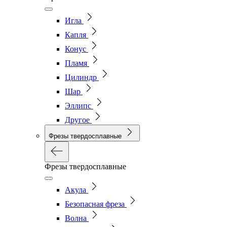
Игла
Капля
Конус
Пламя
Цилиндр
Шар
Эллипс
Другое
Фрезы твердосплавные
Фрезы твердосплавные
Акула
Безопасная фреза
Волна