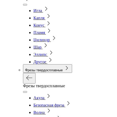
Игла
Капля
Конус
Пламя
Цилиндр
Шар
Эллипс
Другое
Фрезы твердосплавные
Фрезы твердосплавные
Акула
Безопасная фреза
Волна