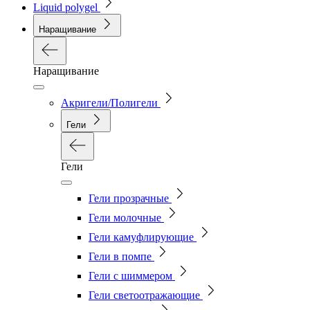
Liquid polygel
Наращивание
Наращивание
Акригели/Полигели
Гели
Гели
Гели прозрачные
Гели молочные
Гели камуфлирующие
Гели в помпе
Гели с шиммером
Гели светоотражающие