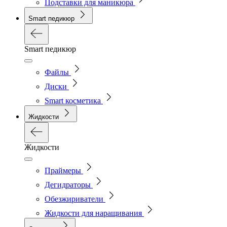
Подставки для маникюра
Smart педикюр
Smart педикюр
Файлы
Диски
Smart косметика
Жидкости
Жидкости
Праймеры
Дегидраторы
Обезжириватели
Жидкости для наращивания