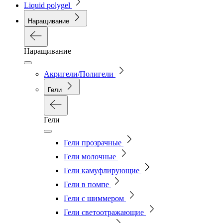
Liquid polygel
Наращивание
Наращивание
Акригели/Полигели
Гели
Гели
Гели прозрачные
Гели молочные
Гели камуфлирующие
Гели в помпе
Гели с шиммером
Гели светоотражающие