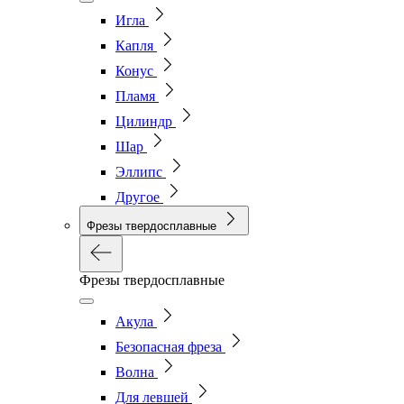
Игла
Капля
Конус
Пламя
Цилиндр
Шар
Эллипс
Другое
Фрезы твердосплавные
Фрезы твердосплавные
Акула
Безопасная фреза
Волна
Для левшей