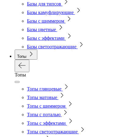
Базы для типсов
Базы камуфлирующие
Базы с шиммером
Базы цветные
Базы с эффектами
Базы светоотражающие
Топы
Топы
Топы глянцевые
Топы матовые
Топы с шиммером
Топы с поталью
Топы с эффектами
Топы светоотражающие