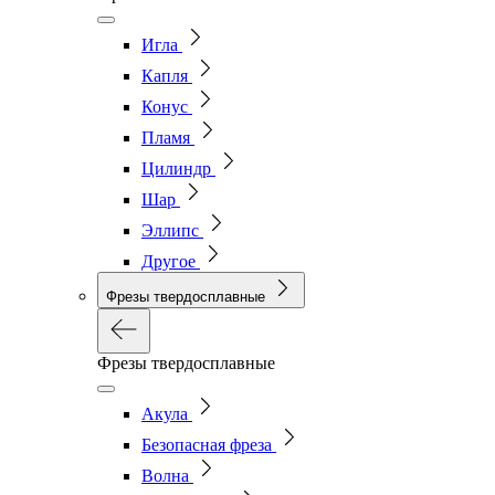
Игла
Капля
Конус
Пламя
Цилиндр
Шар
Эллипс
Другое
Фрезы твердосплавные
Фрезы твердосплавные
Акула
Безопасная фреза
Волна