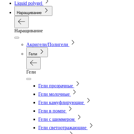
Liquid polygel
Наращивание
Наращивание
Акригели/Полигели
Гели
Гели
Гели прозрачные
Гели молочные
Гели камуфлирующие
Гели в помпе
Гели с шиммером
Гели светоотражающие