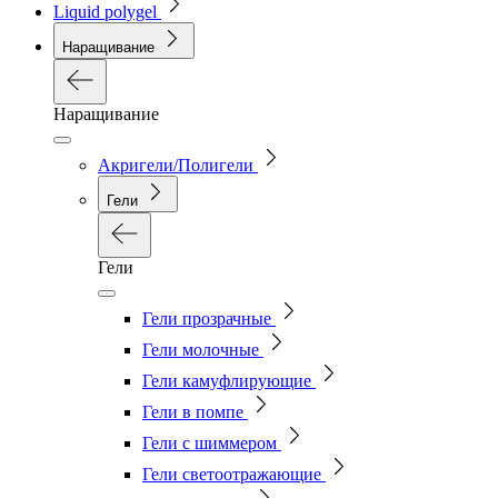
Liquid polygel
Наращивание
Наращивание
Акригели/Полигели
Гели
Гели
Гели прозрачные
Гели молочные
Гели камуфлирующие
Гели в помпе
Гели с шиммером
Гели светоотражающие