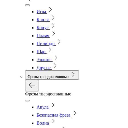
Игла
Капля
Конус
Пламя
Цилиндр
Шар
Эллипс
Другое
Фрезы твердосплавные
Фрезы твердосплавные
Акула
Безопасная фреза
Волна