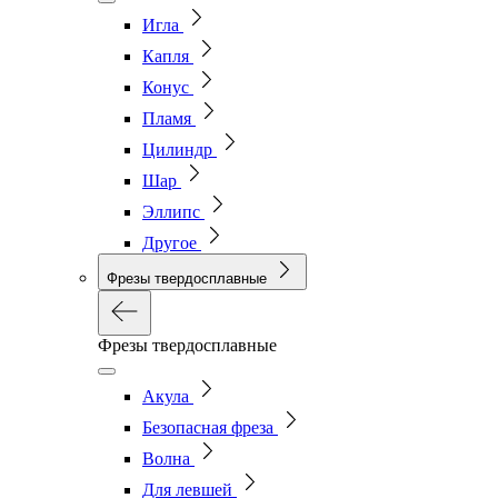
Игла
Капля
Конус
Пламя
Цилиндр
Шар
Эллипс
Другое
Фрезы твердосплавные
Фрезы твердосплавные
Акула
Безопасная фреза
Волна
Для левшей