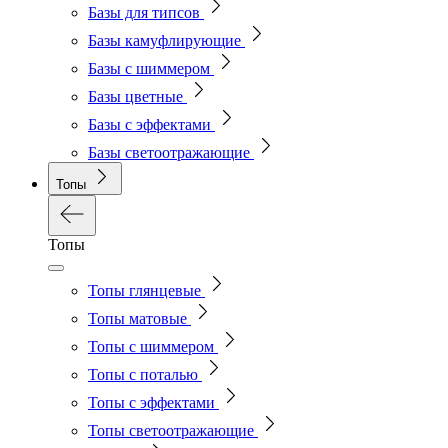
Базы для типсов
Базы камуфлирующие
Базы с шиммером
Базы цветные
Базы с эффектами
Базы светоотражающие
Топы
Топы
Топы глянцевые
Топы матовые
Топы с шиммером
Топы с поталью
Топы с эффектами
Топы светоотражающие