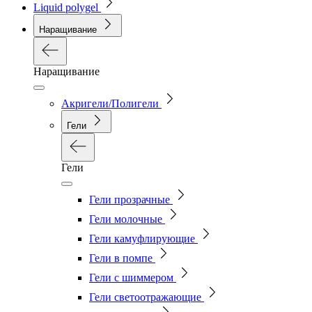
Liquid polygel
Наращивание
Наращивание
Акригели/Полигели
Гели
Гели
Гели прозрачные
Гели молочные
Гели камуфлирующие
Гели в помпе
Гели с шиммером
Гели светоотражающие