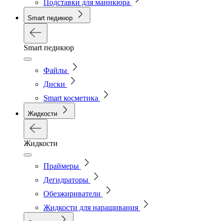
Подставки для маникюра
Smart педикюр
Smart педикюр
Файлы
Диски
Smart косметика
Жидкости
Жидкости
Праймеры
Дегидраторы
Обезжириватели
Жидкости для наращивания