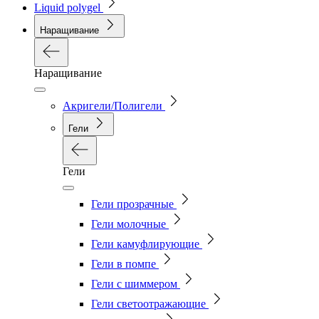
Liquid polygel
Наращивание
Наращивание
Акригели/Полигели
Гели
Гели
Гели прозрачные
Гели молочные
Гели камуфлирующие
Гели в помпе
Гели с шиммером
Гели светоотражающие