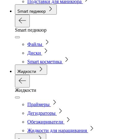
Подставки для маникюра
Smart педикюр
Smart педикюр
Файлы
Диски
Smart косметика
Жидкости
Жидкости
Праймеры
Дегидраторы
Обезжириватели
Жидкости для наращивания