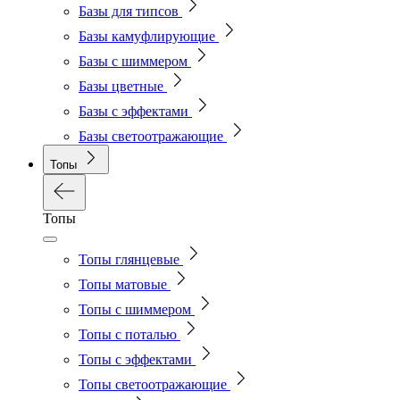
Базы для типсов
Базы камуфлирующие
Базы с шиммером
Базы цветные
Базы с эффектами
Базы светоотражающие
Топы
Топы
Топы глянцевые
Топы матовые
Топы с шиммером
Топы с поталью
Топы с эффектами
Топы светоотражающие