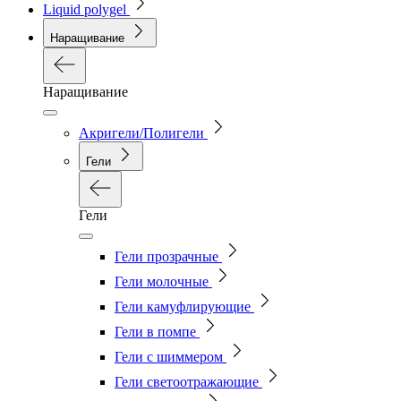
Liquid polygel
Наращивание
Наращивание
Акригели/Полигели
Гели
Гели
Гели прозрачные
Гели молочные
Гели камуфлирующие
Гели в помпе
Гели с шиммером
Гели светоотражающие