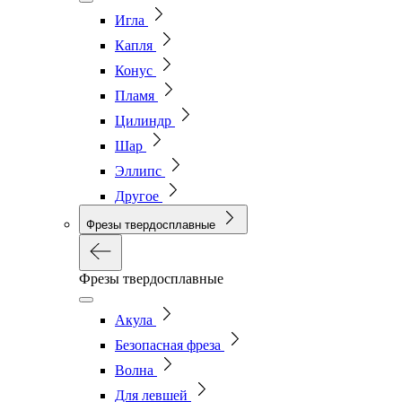
Игла
Капля
Конус
Пламя
Цилиндр
Шар
Эллипс
Другое
Фрезы твердосплавные
Фрезы твердосплавные
Акула
Безопасная фреза
Волна
Для левшей