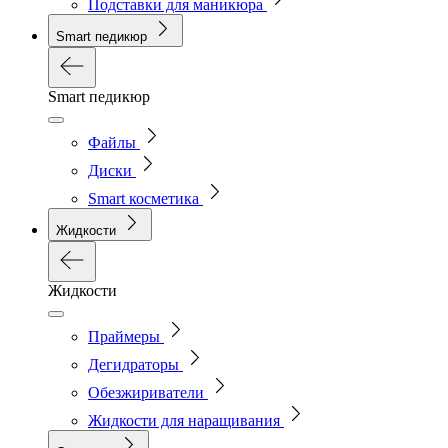
Подставки для маникюра
Smart педикюр
Smart педикюр
Файлы
Диски
Smart косметика
Жидкости
Жидкости
Праймеры
Дегидраторы
Обезжириватели
Жидкости для наращивания