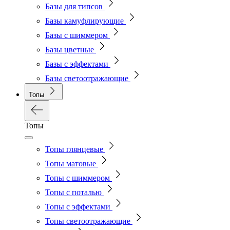
Базы для типсов
Базы камуфлирующие
Базы с шиммером
Базы цветные
Базы с эффектами
Базы светоотражающие
Топы
Топы
Топы глянцевые
Топы матовые
Топы с шиммером
Топы с поталью
Топы с эффектами
Топы светоотражающие