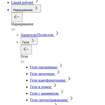
Liquid polygel
Наращивание
Наращивание
Акригели/Полигели
Гели
Гели
Гели прозрачные
Гели молочные
Гели камуфлирующие
Гели в помпе
Гели с шиммером
Гели светоотражающие