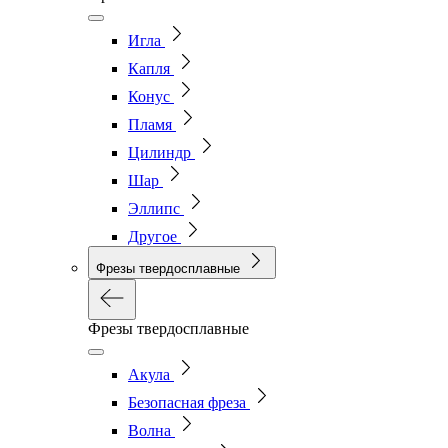
Игла
Капля
Конус
Пламя
Цилиндр
Шар
Эллипс
Другое
Фрезы твердосплавные
Фрезы твердосплавные
Акула
Безопасная фреза
Волна