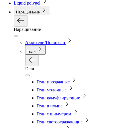
Liquid polygel
Наращивание
Наращивание
Акригели/Полигели
Гели
Гели
Гели прозрачные
Гели молочные
Гели камуфлирующие
Гели в помпе
Гели с шиммером
Гели светоотражающие