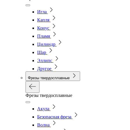
Игла
Капля
Конус
Пламя
Цилиндр
Шар
Эллипс
Другое
Фрезы твердосплавные
Фрезы твердосплавные
Акула
Безопасная фреза
Волна