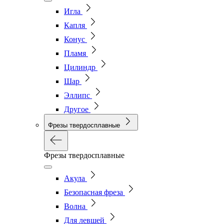
Игла
Капля
Конус
Пламя
Цилиндр
Шар
Эллипс
Другое
Фрезы твердосплавные
Фрезы твердосплавные
Акула
Безопасная фреза
Волна
Для левшей