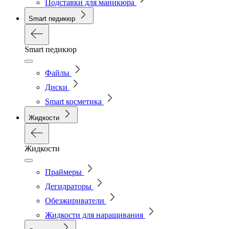
Подставки для маникюра
Smart педикюр
Smart педикюр
Файлы
Диски
Smart косметика
Жидкости
Жидкости
Праймеры
Дегидраторы
Обезжириватели
Жидкости для наращивания