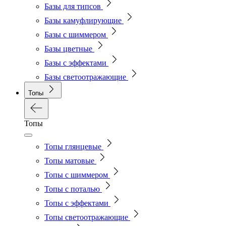
Базы для типсов
Базы камуфлирующие
Базы с шиммером
Базы цветные
Базы с эффектами
Базы светоотражающие
Топы
Топы
Топы глянцевые
Топы матовые
Топы с шиммером
Топы с поталью
Топы с эффектами
Топы светоотражающие