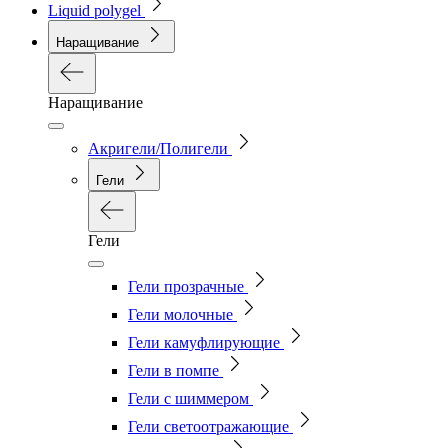
Liquid polygel
Наращивание
Наращивание
Акригели/Полигели
Гели
Гели
Гели прозрачные
Гели молочные
Гели камуфлирующие
Гели в помпе
Гели с шиммером
Гели светоотражающие