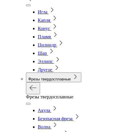
Игла
Капля
Конус
Пламя
Цилиндр
Шар
Эллипс
Другое
Фрезы твердосплавные
Фрезы твердосплавные
Акула
Безопасная фреза
Волна