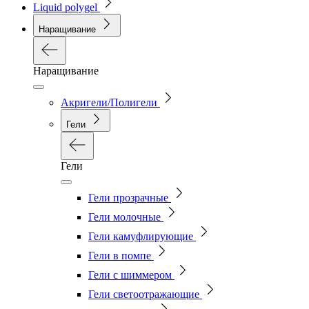
Liquid polygel
Наращивание
Наращивание
Акригели/Полигели
Гели
Гели
Гели прозрачные
Гели молочные
Гели камуфлирующие
Гели в помпе
Гели с шиммером
Гели светоотражающие