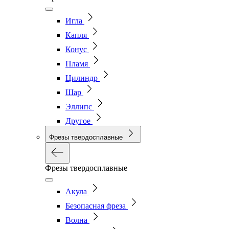
Игла
Капля
Конус
Пламя
Цилиндр
Шар
Эллипс
Другое
Фрезы твердосплавные
Фрезы твердосплавные
Акула
Безопасная фреза
Волна