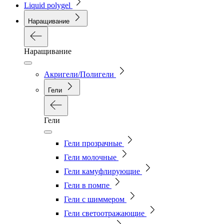
Liquid polygel
Наращивание
Наращивание
Акригели/Полигели
Гели
Гели
Гели прозрачные
Гели молочные
Гели камуфлирующие
Гели в помпе
Гели с шиммером
Гели светоотражающие