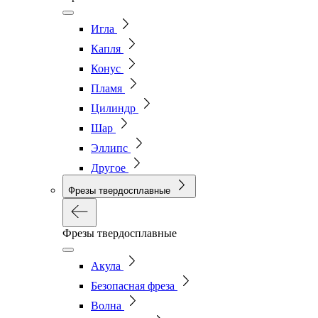
Игла
Капля
Конус
Пламя
Цилиндр
Шар
Эллипс
Другое
Фрезы твердосплавные
Фрезы твердосплавные
Акула
Безопасная фреза
Волна