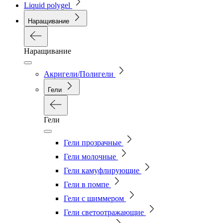
Liquid polygel
Наращивание
Наращивание
Акригели/Полигели
Гели
Гели
Гели прозрачные
Гели молочные
Гели камуфлирующие
Гели в помпе
Гели с шиммером
Гели светоотражающие