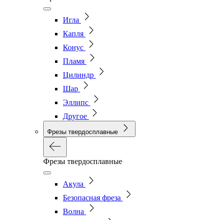
Игла
Капля
Конус
Пламя
Цилиндр
Шар
Эллипс
Другое
Фрезы твердосплавные
Фрезы твердосплавные
Акула
Безопасная фреза
Волна