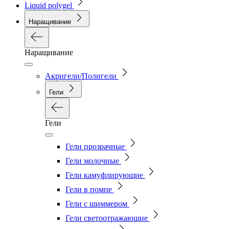
Liquid polygel
Наращивание
Наращивание
Акригели/Полигели
Гели
Гели
Гели прозрачные
Гели молочные
Гели камуфлирующие
Гели в помпе
Гели с шиммером
Гели светоотражающие