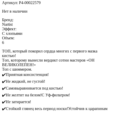
Артикул:
P4-00022579
Нет в наличии
Бренд:
Nartist
Эффект:
С хлопьями
Объем:
6
ТОП, который покорил сердца многих с первого мазка
кистью!
Tоп, которому вынесли вердикт сотни мастеров «ОН
ВЕЛИКОЛЕПЕН!»
Топ с шиммером.
✔️Приятная консистенция!
✔️Не жидкий, не густой!
✔️Самовыравнивается под кистью!
✔️Не желтит на белом!С Уф-фильтром!
✔️Не затирается!
✔️Стойкий глянец весь период носки!Устойчив к царапинам