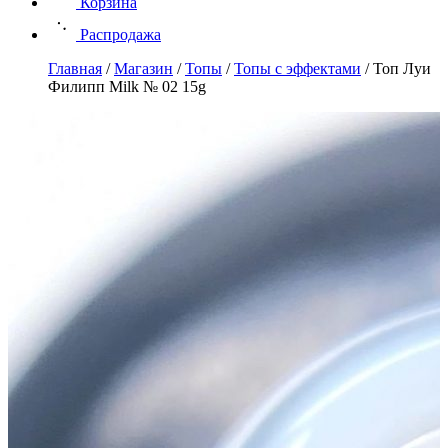
Корзина
Распродажа
Главная
/
Магазин
/
Топы
/
Топы с эффектами
/
Топ Луи
Филипп Milk № 02 15g