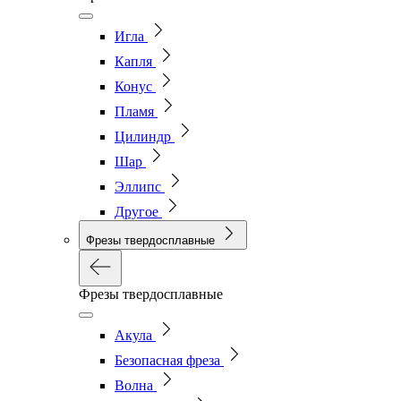
Игла
Капля
Конус
Пламя
Цилиндр
Шар
Эллипс
Другое
Фрезы твердосплавные
Фрезы твердосплавные
Акула
Безопасная фреза
Волна