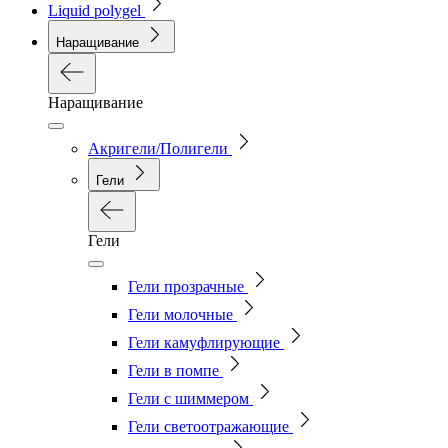
Liquid polygel
Наращивание
Наращивание
Акригели/Полигели
Гели
Гели
Гели прозрачные
Гели молочные
Гели камуфлирующие
Гели в помпе
Гели с шиммером
Гели светоотражающие