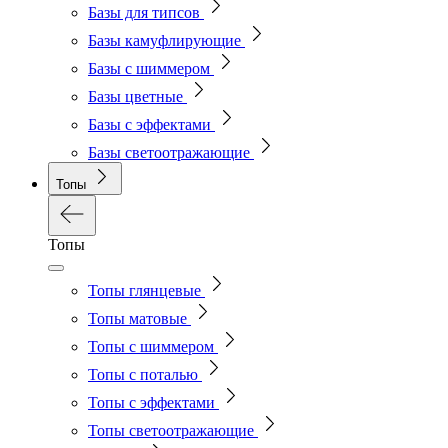
Базы для типсов
Базы камуфлирующие
Базы с шиммером
Базы цветные
Базы с эффектами
Базы светоотражающие
Топы
Топы
Топы глянцевые
Топы матовые
Топы с шиммером
Топы с поталью
Топы с эффектами
Топы светоотражающие