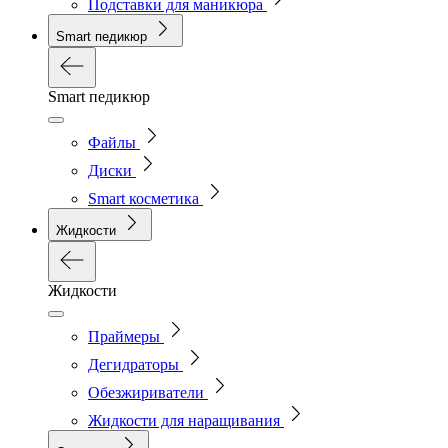
Подставки для маникюра
Smart педикюр
Smart педикюр
Файлы
Диски
Smart косметика
Жидкости
Жидкости
Праймеры
Дегидраторы
Обезжириватели
Жидкости для наращивания