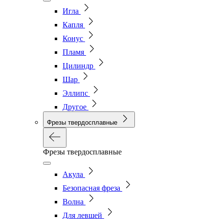
Игла
Капля
Конус
Пламя
Цилиндр
Шар
Эллипс
Другое
Фрезы твердосплавные
Фрезы твердосплавные
Акула
Безопасная фреза
Волна
Для левшей