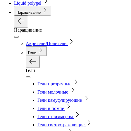
Liquid polygel
Наращивание
Наращивание
Акригели/Полигели
Гели
Гели
Гели прозрачные
Гели молочные
Гели камуфлирующие
Гели в помпе
Гели с шиммером
Гели светоотражающие