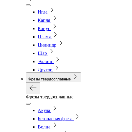
Игла
Капля
Конус
Пламя
Цилиндр
Шар
Эллипс
Другое
Фрезы твердосплавные
Фрезы твердосплавные
Акула
Безопасная фреза
Волна