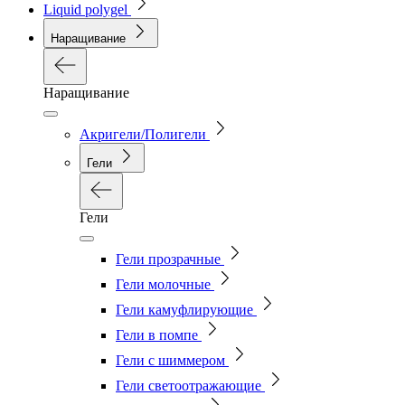
Liquid polygel
Наращивание
Наращивание
Акригели/Полигели
Гели
Гели
Гели прозрачные
Гели молочные
Гели камуфлирующие
Гели в помпе
Гели с шиммером
Гели светоотражающие