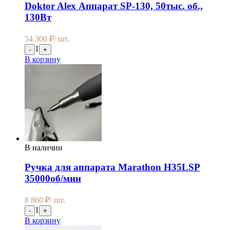
Doktor Alex Аппарат SP-130, 50тыс. об.,
130Вт
54 300
₽
/ шт.
1
-
+
В корзину
В наличии
Ручка для аппарата Мarathon H35LSP
35000об/мин
8 860
₽
/ шт.
1
-
+
В корзину