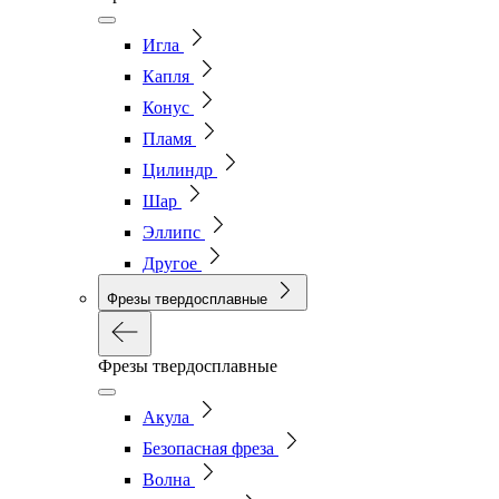
Игла
Капля
Конус
Пламя
Цилиндр
Шар
Эллипс
Другое
Фрезы твердосплавные
Фрезы твердосплавные
Акула
Безопасная фреза
Волна