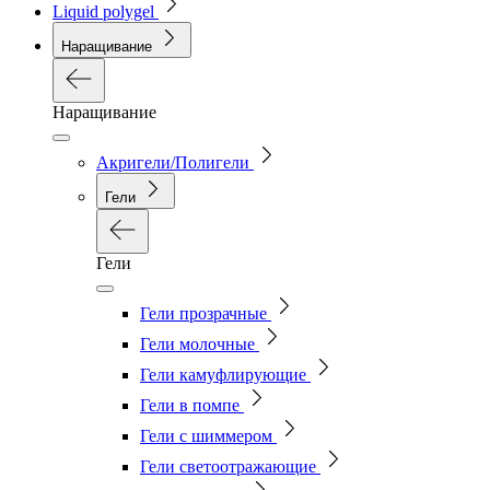
Liquid polygel
Наращивание
Наращивание
Акригели/Полигели
Гели
Гели
Гели прозрачные
Гели молочные
Гели камуфлирующие
Гели в помпе
Гели с шиммером
Гели светоотражающие