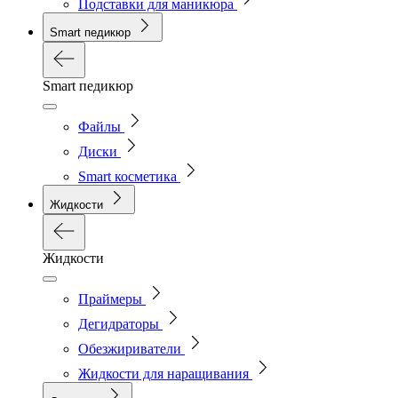
Подставки для маникюра
Smart педикюр
Smart педикюр
Файлы
Диски
Smart косметика
Жидкости
Жидкости
Праймеры
Дегидраторы
Обезжириватели
Жидкости для наращивания