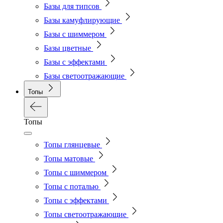
Базы для типсов
Базы камуфлирующие
Базы с шиммером
Базы цветные
Базы с эффектами
Базы светоотражающие
Топы
Топы
Топы глянцевые
Топы матовые
Топы с шиммером
Топы с поталью
Топы с эффектами
Топы светоотражающие