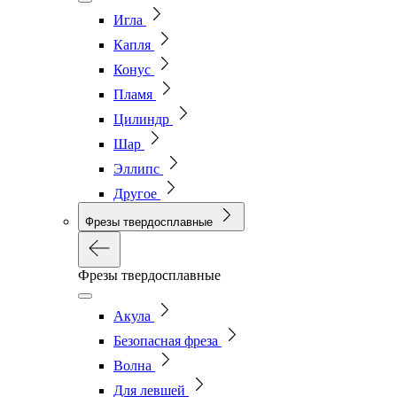
Игла
Капля
Конус
Пламя
Цилиндр
Шар
Эллипс
Другое
Фрезы твердосплавные
Фрезы твердосплавные
Акула
Безопасная фреза
Волна
Для левшей