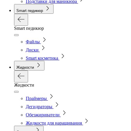
Подставки для маникюра
Smart педикюр
Smart педикюр
Файлы
Диски
Smart косметика
Жидкости
Жидкости
Праймеры
Дегидраторы
Обезжириватели
Жидкости для наращивания