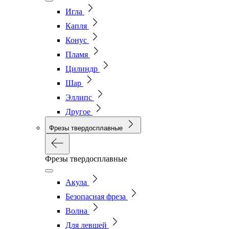
Игла
Капля
Конус
Пламя
Цилиндр
Шар
Эллипс
Другое
Фрезы твердосплавные
Фрезы твердосплавные
Акула
Безопасная фреза
Волна
Для левшей