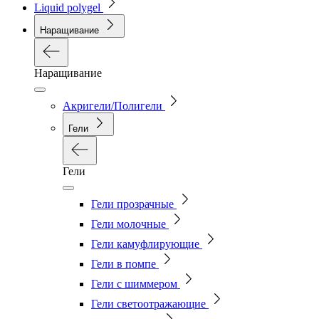
Liquid polygel
Наращивание
Наращивание
Акригели/Полигели
Гели
Гели
Гели прозрачные
Гели молочные
Гели камуфлирующие
Гели в помпе
Гели с шиммером
Гели светоотражающие