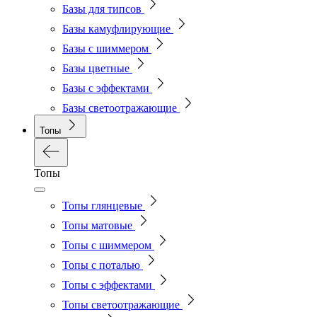
Базы для типсов
Базы камуфлирующие
Базы с шиммером
Базы цветные
Базы с эффектами
Базы светоотражающие
Топы
Топы
Топы глянцевые
Топы матовые
Топы с шиммером
Топы с поталью
Топы с эффектами
Топы светоотражающие