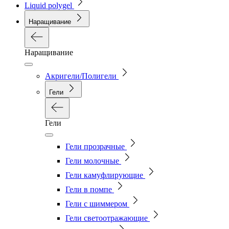
Liquid polygel
Наращивание
Наращивание
Акригели/Полигели
Гели
Гели
Гели прозрачные
Гели молочные
Гели камуфлирующие
Гели в помпе
Гели с шиммером
Гели светоотражающие