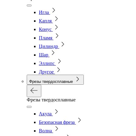
Игла
Капля
Конус
Пламя
Цилиндр
Шар
Эллипс
Другое
Фрезы твердосплавные
Фрезы твердосплавные
Акула
Безопасная фреза
Волна