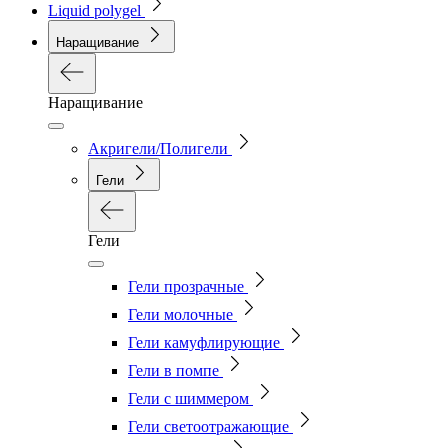
Liquid polygel
Наращивание
Наращивание
Акригели/Полигели
Гели
Гели
Гели прозрачные
Гели молочные
Гели камуфлирующие
Гели в помпе
Гели с шиммером
Гели светоотражающие