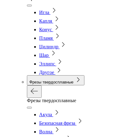
Игла
Капля
Конус
Пламя
Цилиндр
Шар
Эллипс
Другое
Фрезы твердосплавные
Фрезы твердосплавные
Акула
Безопасная фреза
Волна