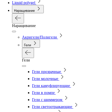
Liquid polygel
Наращивание
Наращивание
Акригели/Полигели
Гели
Гели
Гели прозрачные
Гели молочные
Гели камуфлирующие
Гели в помпе
Гели с шиммером
Гели светоотражающие