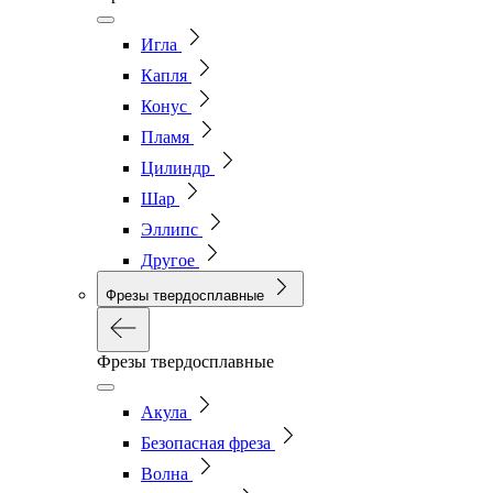
Игла
Капля
Конус
Пламя
Цилиндр
Шар
Эллипс
Другое
Фрезы твердосплавные
Фрезы твердосплавные
Акула
Безопасная фреза
Волна