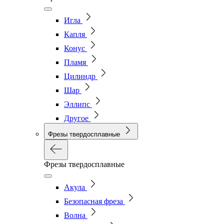
Игла
Капля
Конус
Пламя
Цилиндр
Шар
Эллипс
Другое
Фрезы твердосплавные
Фрезы твердосплавные
Акула
Безопасная фреза
Волна