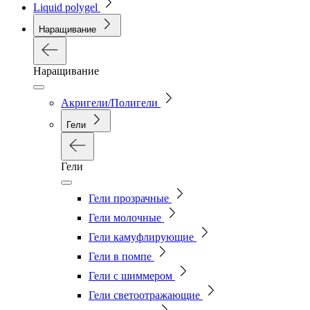
Liquid polygel
Наращивание
Наращивание
Акригели/Полигели
Гели
Гели
Гели прозрачные
Гели молочные
Гели камуфлирующие
Гели в помпе
Гели с шиммером
Гели светоотражающие