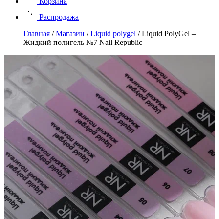
Корзина
Распродажа
Главная
/
Магазин
/
Liquid polygel
/
Liquid PolyGel –
Жидкий полигель №7 Nail Republic