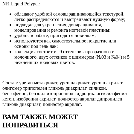
NR Liquid Polygel:
обладают удобной самовыравнивающейся текстурой,
легко распределяются и выстраивают нужную форму;
подходят для укрепления, донаращивания,
моделирования и ремонта ногтевой пластины;
удобны в работе, пригодятся новичкам;
используются как самостоятельное покрытие или
основы под гель-лак;
коллекция состоит из 9 оттенков - прозрачного и
молочного, двух оттенков с шиммером (№03 и №04) и 5
нежнейших нюдовых цветов.
Состав: уретан метакрилат, уретанакрилат. уретан акрилат
олигомер трипопелен гликоль диакрилат, силикон,
бензофенон, бензоил изопропанол гидроциклогексил фенил
кетон, изобронил акрилат, полиэстер акрилат дипропилен
гликоль диакрилат, полиэстер акрилат.
ВАМ ТАКЖЕ МОЖЕТ
ПОНРАВИТЬСЯ