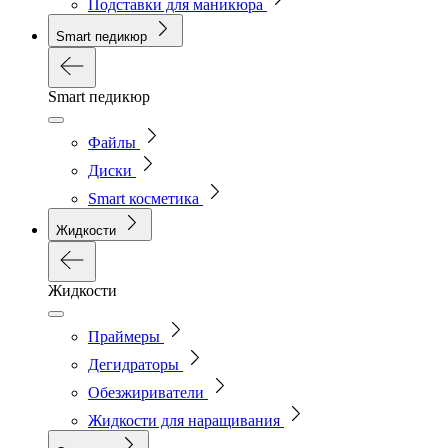
Подставки для маникюра
Smart педикюр
Smart педикюр
Файлы
Диски
Smart косметика
Жидкости
Жидкости
Праймеры
Дегидраторы
Обезжириватели
Жидкости для наращивания