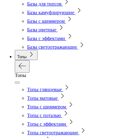
Базы для типсов
Базы камуфлирующие
Базы с шиммером
Базы цветные
Базы с эффектами
Базы светоотражающие
Топы
Топы
Топы глянцевые
Топы матовые
Топы с шиммером
Топы с поталью
Топы с эффектами
Топы светоотражающие