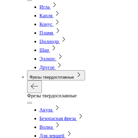
Игла
Капля
Конус
Пламя
Цилиндр
Шар
Эллипс
Другое
Фрезы твердосплавные
Фрезы твердосплавные
Акула
Безопасная фреза
Волна
Для левшей