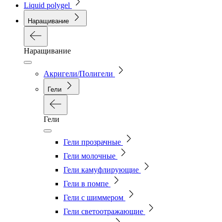
Liquid polygel
Наращивание
Наращивание
Акригели/Полигели
Гели
Гели
Гели прозрачные
Гели молочные
Гели камуфлирующие
Гели в помпе
Гели с шиммером
Гели светоотражающие