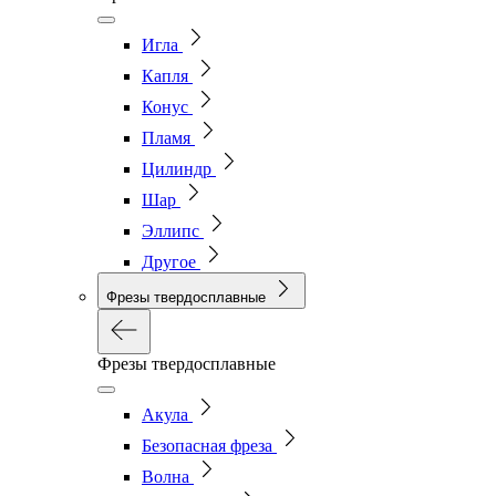
Игла
Капля
Конус
Пламя
Цилиндр
Шар
Эллипс
Другое
Фрезы твердосплавные
Фрезы твердосплавные
Акула
Безопасная фреза
Волна