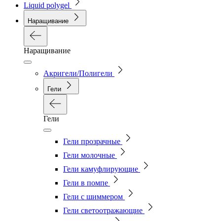
Liquid polygel
Наращивание
Наращивание
Акригели/Полигели
Гели
Гели
Гели прозрачные
Гели молочные
Гели камуфлирующие
Гели в помпе
Гели с шиммером
Гели светоотражающие