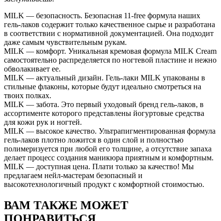
MILK — безопасность. Безопасная 11-free формула наших
гель-лаков содержит только качественное сырье и разработана
в соответствии с нормативной документацией. Она подходит
даже самым чувствительным рукам.
MILK — комфорт. Уникальная кремовая формула MILK Cream
самостоятельно распределяется по ногтевой пластине и нежно
обволакивает ее.
MILK — актуальный дизайн. Гель-лаки MILK упакованы в
стильные флаконы, которые будут идеально смотреться на
твоих полках.
MILK — забота. Это первый уходовый бренд гель-лаков, в
ассортименте которого представлены йогуртовые средства
для кожи рук и ногтей.
MILK — высокое качество. Ультрапигментированная формула
гель-лаков плотно ложится в один слой и полностью
полимеризуется при любой его толщине, а отсутствие запаха
делает процесс создания маникюра приятным и комфортным.
MILK — доступная цена. Плати только за качество! Мы
предлагаем нейл-мастерам безопасный и
высокотехнологичный продукт c комфортной стоимостью.
ВАМ ТАКЖЕ МОЖЕТ
ПОНРАВИТЬСЯ