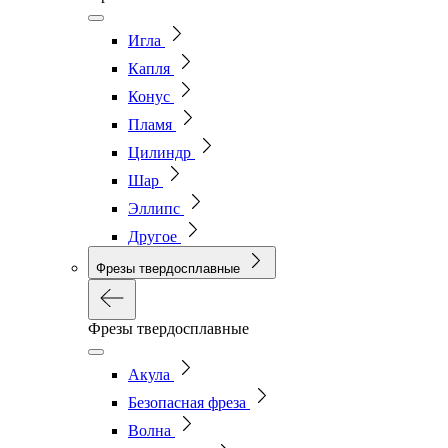
Игла
Капля
Конус
Пламя
Цилиндр
Шар
Эллипс
Другое
Фрезы твердосплавные
Фрезы твердосплавные
Акула
Безопасная фреза
Волна