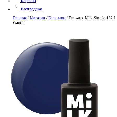
Корзина
Распродажа
Главная
/
Магазин
/
Гель лаки
/
Гель-лак Milk Simple 132 I
Want It