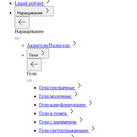
Liquid polygel
Наращивание
Наращивание
Акригели/Полигели
Гели
Гели
Гели прозрачные
Гели молочные
Гели камуфлирующие
Гели в помпе
Гели с шиммером
Гели светоотражающие