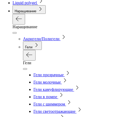
Liquid polygel
Наращивание
Наращивание
Акригели/Полигели
Гели
Гели
Гели прозрачные
Гели молочные
Гели камуфлирующие
Гели в помпе
Гели с шиммером
Гели светоотражающие