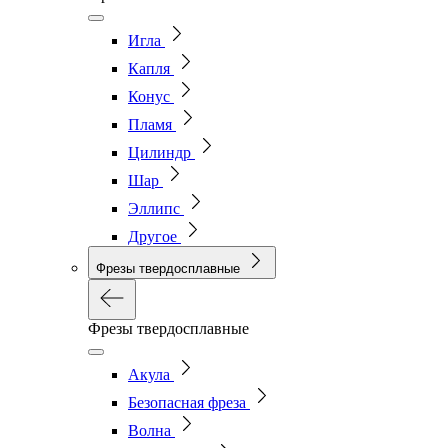
Игла
Капля
Конус
Пламя
Цилиндр
Шар
Эллипс
Другое
Фрезы твердосплавные
Фрезы твердосплавные
Акула
Безопасная фреза
Волна