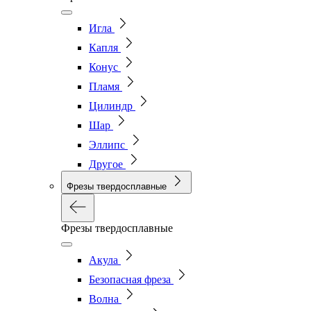
Игла
Капля
Конус
Пламя
Цилиндр
Шар
Эллипс
Другое
Фрезы твердосплавные
Фрезы твердосплавные
Акула
Безопасная фреза
Волна