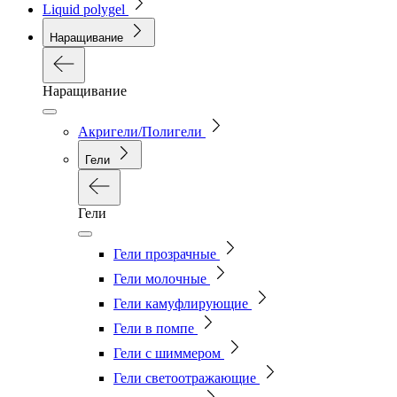
Liquid polygel
Наращивание
Наращивание
Акригели/Полигели
Гели
Гели
Гели прозрачные
Гели молочные
Гели камуфлирующие
Гели в помпе
Гели с шиммером
Гели светоотражающие