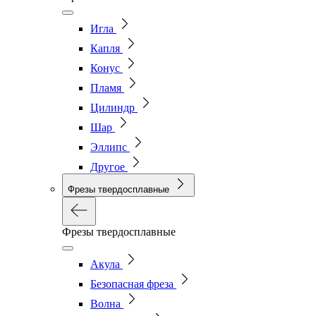
Игла
Капля
Конус
Пламя
Цилиндр
Шар
Эллипс
Другое
Фрезы твердосплавные
Фрезы твердосплавные
Акула
Безопасная фреза
Волна