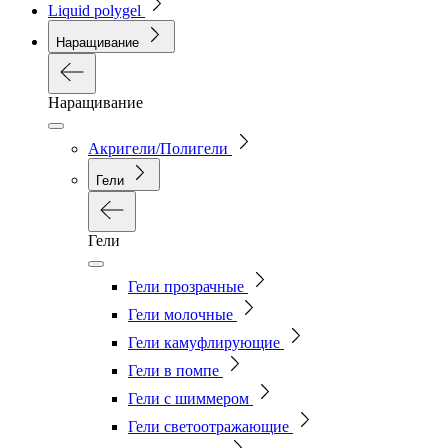
Liquid polygel
Наращивание
Наращивание
Акригели/Полигели
Гели
Гели
Гели прозрачные
Гели молочные
Гели камуфлирующие
Гели в помпе
Гели с шиммером
Гели светоотражающие