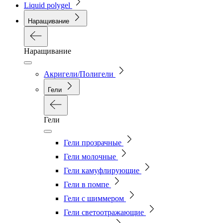
Liquid polygel
Наращивание
Наращивание
Акригели/Полигели
Гели
Гели
Гели прозрачные
Гели молочные
Гели камуфлирующие
Гели в помпе
Гели с шиммером
Гели светоотражающие