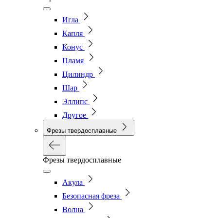
Игла
Капля
Конус
Пламя
Цилиндр
Шар
Эллипс
Другое
Фрезы твердосплавные
Фрезы твердосплавные
Акула
Безопасная фреза
Волна