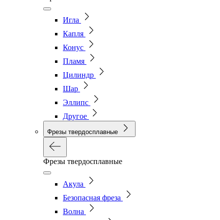
Игла
Капля
Конус
Пламя
Цилиндр
Шар
Эллипс
Другое
Фрезы твердосплавные
Фрезы твердосплавные
Акула
Безопасная фреза
Волна