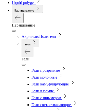
Liquid polygel
Наращивание
Наращивание
Акригели/Полигели
Гели
Гели
Гели прозрачные
Гели молочные
Гели камуфлирующие
Гели в помпе
Гели с шиммером
Гели светоотражающие