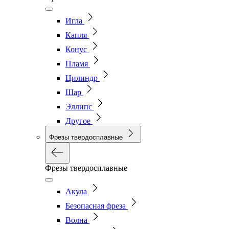
Игла
Капля
Конус
Пламя
Цилиндр
Шар
Эллипс
Другое
Фрезы твердосплавные
Фрезы твердосплавные
Акула
Безопасная фреза
Волна