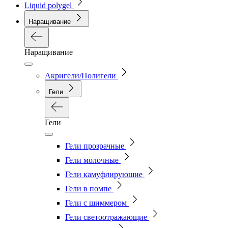
Liquid polygel
Наращивание
Наращивание
Акригели/Полигели
Гели
Гели
Гели прозрачные
Гели молочные
Гели камуфлирующие
Гели в помпе
Гели с шиммером
Гели светоотражающие