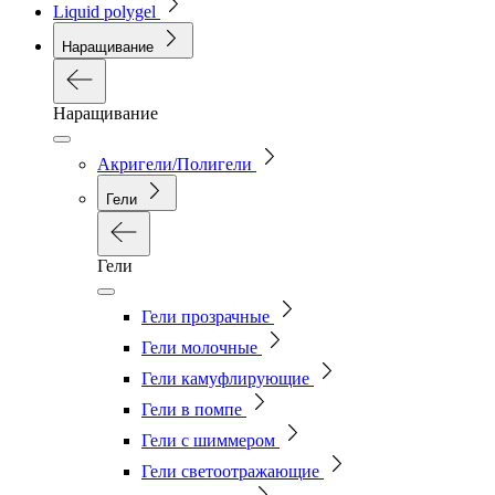
Liquid polygel
Наращивание
Наращивание
Акригели/Полигели
Гели
Гели
Гели прозрачные
Гели молочные
Гели камуфлирующие
Гели в помпе
Гели с шиммером
Гели светоотражающие