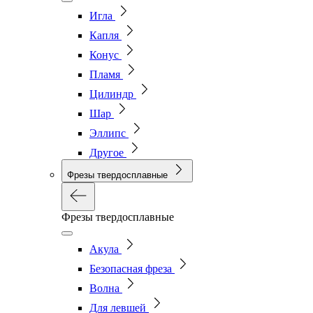
Игла
Капля
Конус
Пламя
Цилиндр
Шар
Эллипс
Другое
Фрезы твердосплавные
Фрезы твердосплавные
Акула
Безопасная фреза
Волна
Для левшей