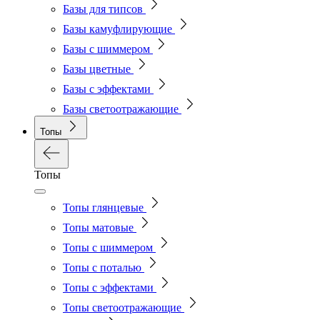
Базы для типсов
Базы камуфлирующие
Базы с шиммером
Базы цветные
Базы с эффектами
Базы светоотражающие
Топы
Топы
Топы глянцевые
Топы матовые
Топы с шиммером
Топы с поталью
Топы с эффектами
Топы светоотражающие