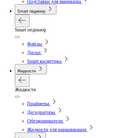
Подставки для маникюра
Smart педикюр
Smart педикюр
Файлы
Диски
Smart косметика
Жидкости
Жидкости
Праймеры
Дегидраторы
Обезжириватели
Жидкости для наращивания