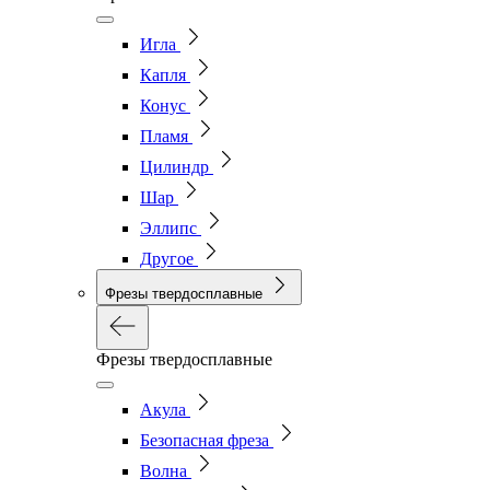
Игла
Капля
Конус
Пламя
Цилиндр
Шар
Эллипс
Другое
Фрезы твердосплавные
Фрезы твердосплавные
Акула
Безопасная фреза
Волна