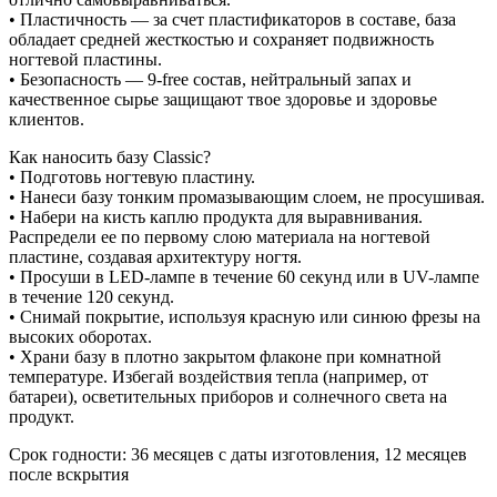
• Пластичность — за счет пластификаторов в составе, база
обладает средней жесткостью и сохраняет подвижность
ногтевой пластины.
• Безопасность — 9-free состав, нейтральный запах и
качественное сырье защищают твое здоровье и здоровье
клиентов.
Как наносить базу Classic?
• Подготовь ногтевую пластину.
• Нанеси базу тонким промазывающим слоем, не просушивая.
• Набери на кисть каплю продукта для выравнивания.
Распредели ее по первому слою материала на ногтевой
пластине, создавая архитектуру ногтя.
• Просуши в LED-лампе в течение 60 секунд или в UV-лампе
в течение 120 секунд.
• Снимай покрытие, используя красную или синюю фрезы на
высоких оборотах.
• Храни базу в плотно закрытом флаконе при комнатной
температуре. Избегай воздействия тепла (например, от
батареи), осветительных приборов и солнечного света на
продукт.
Срок годности: 36 месяцев с даты изготовления, 12 месяцев
после вскрытия