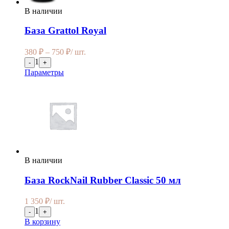
В наличии
База Grattol Royal
380
₽
–
750
₽
/ шт.
1
-
+
Параметры
В наличии
База RockNail Rubber Classic 50 мл
1 350
₽
/ шт.
1
-
+
В корзину