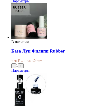
Параметры
В наличии
База Луи Филипп Rubber
520
₽
–
1 840
₽
/ шт.
1
-
+
Параметры