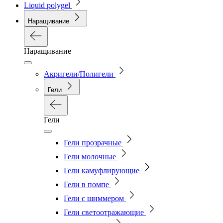
Liquid polygel
Наращивание
Наращивание
Акригели/Полигели
Гели
Гели
Гели прозрачные
Гели молочные
Гели камуфлирующие
Гели в помпе
Гели с шиммером
Гели светоотражающие