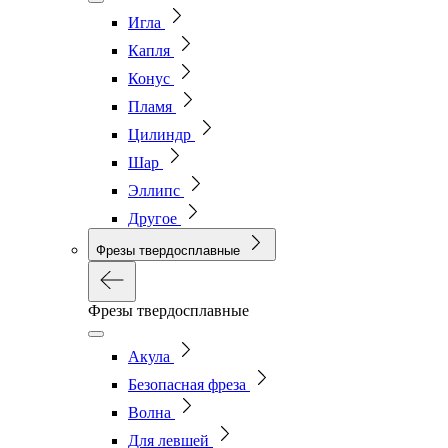
Игла
Капля
Конус
Пламя
Цилиндр
Шар
Эллипс
Другое
Фрезы твердосплавные
Фрезы твердосплавные
Акула
Безопасная фреза
Волна
Для левшей