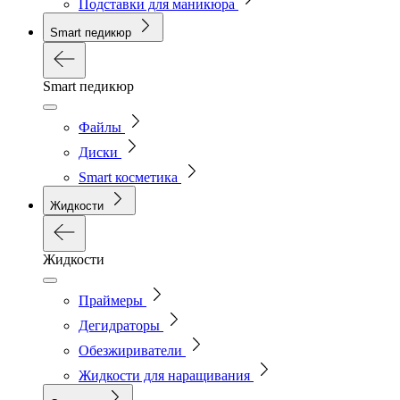
Подставки для маникюра
Smart педикюр
Smart педикюр
Файлы
Диски
Smart косметика
Жидкости
Жидкости
Праймеры
Дегидраторы
Обезжириватели
Жидкости для наращивания