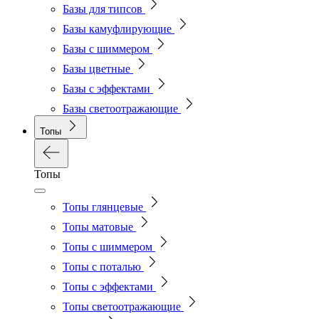
Базы для типсов
Базы камуфлирующие
Базы с шиммером
Базы цветные
Базы с эффектами
Базы светоотражающие
Топы
Топы
Топы глянцевые
Топы матовые
Топы с шиммером
Топы с поталью
Топы с эффектами
Топы светоотражающие