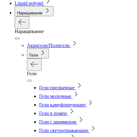
Liquid polygel
Наращивание
Наращивание
Акригели/Полигели
Гели
Гели
Гели прозрачные
Гели молочные
Гели камуфлирующие
Гели в помпе
Гели с шиммером
Гели светоотражающие