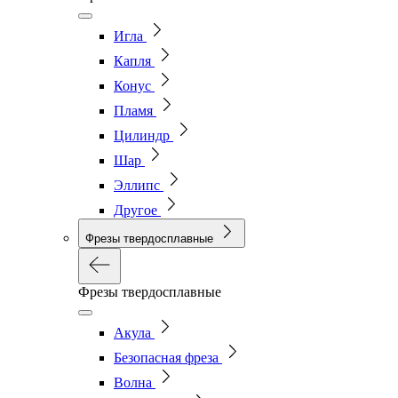
Игла
Капля
Конус
Пламя
Цилиндр
Шар
Эллипс
Другое
Фрезы твердосплавные
Фрезы твердосплавные
Акула
Безопасная фреза
Волна