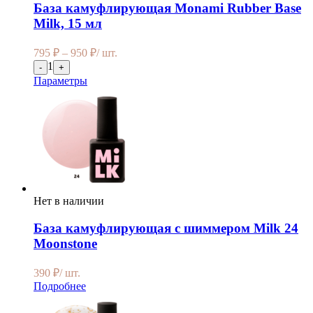
База камуфлирующая Monami Rubber Base
Milk, 15 мл
795
₽
–
950
₽
/ шт.
1
-
+
Параметры
Нет в наличии
База камуфлирующая с шиммером Milk 24
Moonstone
390
₽
/ шт.
Подробнее