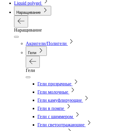
Liquid polygel
Наращивание
Наращивание
Акригели/Полигели
Гели
Гели
Гели прозрачные
Гели молочные
Гели камуфлирующие
Гели в помпе
Гели с шиммером
Гели светоотражающие