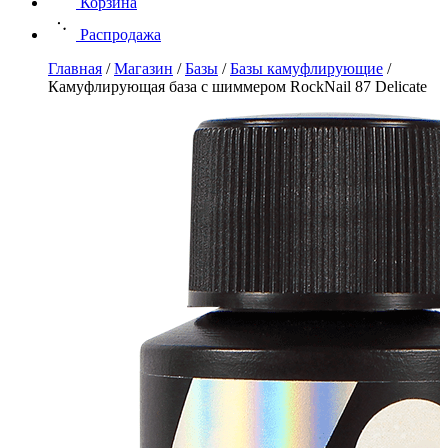
Корзина
Распродажа
Главная
/
Магазин
/
Базы
/
Базы камуфлирующие
/
Камуфлирующая база с шиммером RockNail 87 Delicate