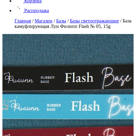
Корзина
Распродажа
Главная
/
Магазин
/
Базы
/
Базы светоотражающие
/
База
камуфлирующая Луи Филипп Flash № 05, 15g