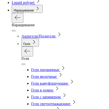
Liquid polygel
Наращивание
Наращивание
Акригели/Полигели
Гели
Гели
Гели прозрачные
Гели молочные
Гели камуфлирующие
Гели в помпе
Гели с шиммером
Гели светоотражающие