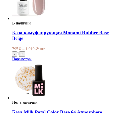
В наличии
База камуфлирующая Monami Rubber Base
Beige
795
₽
–
1 910
₽
/ шт.
1
-
+
Параметры
Нет в наличии
База Milk Potal Color Base 64 Atmosphere