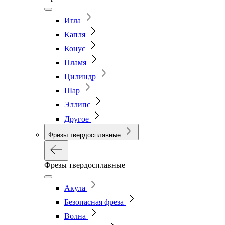
Игла
Капля
Конус
Пламя
Цилиндр
Шар
Эллипс
Другое
Фрезы твердосплавные
Фрезы твердосплавные
Акула
Безопасная фреза
Волна