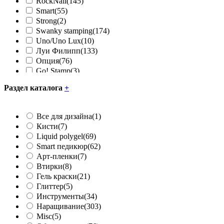
RockNail
(145)
Smart
(55)
Strong
(2)
Swanky stamping
(174)
Uno/Uno Lux
(10)
Луи Филипп
(133)
Опция
(76)
Go! Stamp
(3)
Раздел каталога
+
Все для дизайна
(1)
Кисти
(7)
Liquid polygel
(69)
Smart педикюр
(62)
Арт-пленки
(7)
Втирки
(8)
Гель краски
(21)
Глиттер
(5)
Инструменты
(34)
Наращивание
(303)
Misc
(5)