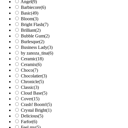
Angel
(9)
С хлопьями
(5)
Barbiecore
(6)
С шиммером
(108)
Basic
(49)
Светоотражающие
(78)
Bloom
(3)
Термо
(4)
Bright Flash
(7)
Френч
(13)
Brilliant
(2)
Черный
(1)
Bubble Gum
(2)
Burlesque
(2)
Business Lady
(3)
by zanoza_tina
(6)
Ceramic
(18)
Ceramix
(6)
Choco
(7)
Chocolatier
(3)
Chronicle
(5)
Classic
(3)
Cloud Base
(5)
Cover
(15)
Crash! Boom!
(5)
Crystal Bright
(1)
Delicious
(5)
Farfor
(6)
Feel my
(5)