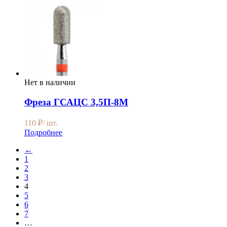
Нет в наличии
Фреза ГСАЦС 3,5П-8М
110
₽
/ шт.
Подробнее
←
1
2
3
4
5
6
7
…