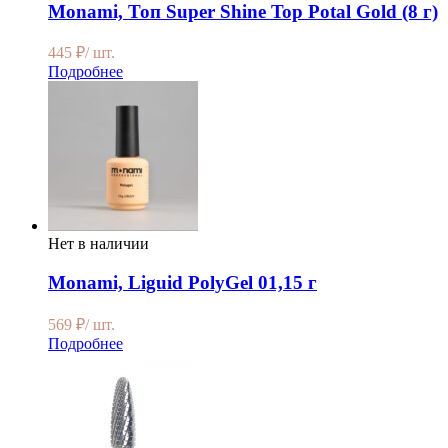
Monami, Топ Super Shine Top Potal Gold (8 г)
445
₽
/ шт.
Подробнее
Нет в наличии
Monami, Liguid PolyGel 01,15 г
569
₽
/ шт.
Подробнее