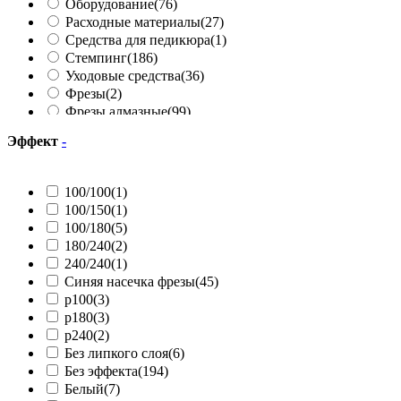
Оборудование
(76)
Расходные материалы
(27)
Средства для педикюра
(1)
Стемпинг
(186)
Уходовые средства
(36)
Фрезы
(2)
Фрезы алмазные
(99)
Фрезы твердосплавные
(49)
Эффект
-
Базы
(295)
Топы
(134)
Гель лаки
(495)
100/100
(1)
Жидкости
(32)
100/150
(1)
100/180
(5)
180/240
(2)
240/240
(1)
Cиняя насечка фрезы
(45)
p100
(3)
p180
(3)
p240
(2)
Без липкого слоя
(6)
Без эффекта
(194)
Белый
(7)