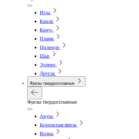
Игла
Капля
Конус
Пламя
Цилиндр
Шар
Эллипс
Другое
Фрезы твердосплавные
Фрезы твердосплавные
Акула
Безопасная фреза
Волна