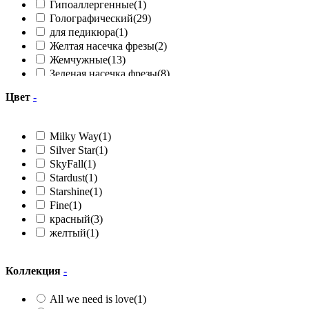
Гипоаллергенные
(1)
Голографический
(29)
для педикюра
(1)
Желтая насечка фрезы
(2)
Жемчужные
(13)
Зеленая насечка фрезы
(8)
Зеркальная
(2)
Цвет
-
Камуфлирующие
(15)
Камуфлирующий
(111)
Каучуковые
(4)
Milky Way
(1)
Кошачий глаз
(15)
Silver Star
(1)
Красная насечка фрезы
(24)
SkyFall
(1)
Матовый
(1)
Stardust
(1)
Металлик
(16)
Starshine
(1)
Молочная
(4)
Fine
(1)
Молочный
(6)
красный
(3)
Неоновые
(36)
желтый
(1)
Однофазники
(6)
Прозрачный
(23)
С глиттером
(44)
Коллекция
-
С конфетти
(11)
С поталью
(44)
All we need is love
(1)
С сухоцветами
(5)