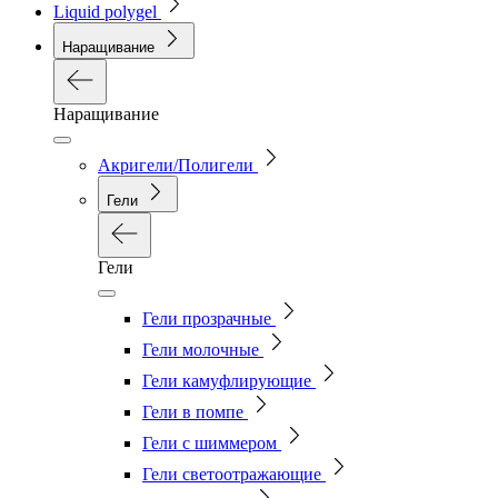
Liquid polygel
Наращивание
Наращивание
Акригели/Полигели
Гели
Гели
Гели прозрачные
Гели молочные
Гели камуфлирующие
Гели в помпе
Гели с шиммером
Гели светоотражающие