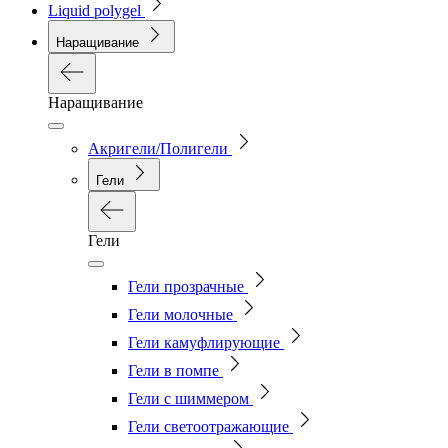
Liquid polygel
Наращивание
Наращивание
Акригели/Полигели
Гели
Гели
Гели прозрачные
Гели молочные
Гели камуфлирующие
Гели в помпе
Гели с шиммером
Гели светоотражающие