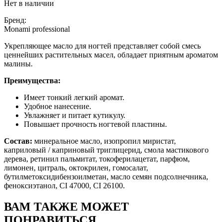
Нет в наличии
Бренд:
Monami professional
Укрепляющее масло для ногтей представляет собой смесь
ценнейших растительных масел, обладает приятным ароматом
малины.
Преимущества:
Имеет тонкий легкий аромат.
Удобное нанесение.
Увлажняет и питает кутикулу.
Повышает прочность ногтевой пластины.
Состав:
минеральное масло, изопропил миристат,
каприловый / каприновый триглицерид, смола мастикового
дерева, ретинил пальмитат, токоферилацетат, парфюм,
лимонен, цитраль, октокрилен, гомосалат,
бутилметоксидибензоилметан, масло семян подсолнечника,
феноксиэтанол, СI 47000, CI 26100.
ВАМ ТАКЖЕ МОЖЕТ
ПОНРАВИТЬСЯ