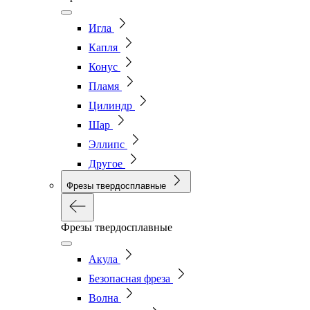
Игла
Капля
Конус
Пламя
Цилиндр
Шар
Эллипс
Другое
Фрезы твердосплавные
Фрезы твердосплавные
Акула
Безопасная фреза
Волна