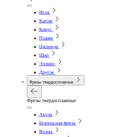
Игла
Капля
Конус
Пламя
Цилиндр
Шар
Эллипс
Другое
Фрезы твердосплавные
Фрезы твердосплавные
Акула
Безопасная фреза
Волна