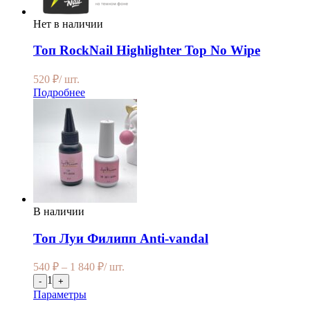
Нет в наличии
Топ RockNail Highlighter Top No Wipe
520
₽
/ шт.
Подробнее
В наличии
Топ Луи Филипп Anti-vandal
540
₽
–
1 840
₽
/ шт.
1
-
+
Параметры