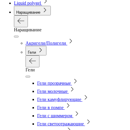
Liquid polygel
Наращивание
Наращивание
Акригели/Полигели
Гели
Гели
Гели прозрачные
Гели молочные
Гели камуфлирующие
Гели в помпе
Гели с шиммером
Гели светоотражающие