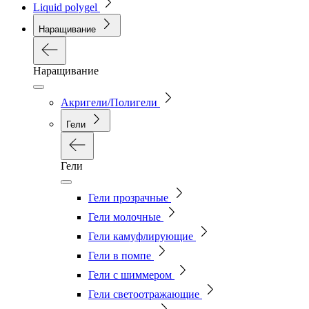
Liquid polygel
Наращивание
Наращивание
Акригели/Полигели
Гели
Гели
Гели прозрачные
Гели молочные
Гели камуфлирующие
Гели в помпе
Гели с шиммером
Гели светоотражающие