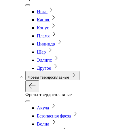
Игла
Капля
Конус
Пламя
Цилиндр
Шар
Эллипс
Другое
Фрезы твердосплавные
Фрезы твердосплавные
Акула
Безопасная фреза
Волна