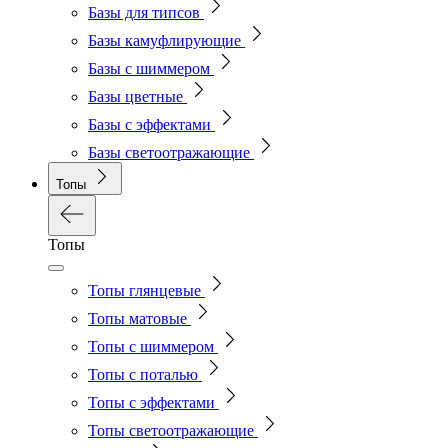
Базы для типсов
Базы камуфлирующие
Базы с шиммером
Базы цветные
Базы с эффектами
Базы светоотражающие
Топы
Топы
Топы глянцевые
Топы матовые
Топы с шиммером
Топы с поталью
Топы с эффектами
Топы светоотражающие