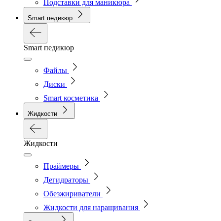
Подставки для маникюра
Smart педикюр
Smart педикюр
Файлы
Диски
Smart косметика
Жидкости
Жидкости
Праймеры
Дегидраторы
Обезжириватели
Жидкости для наращивания