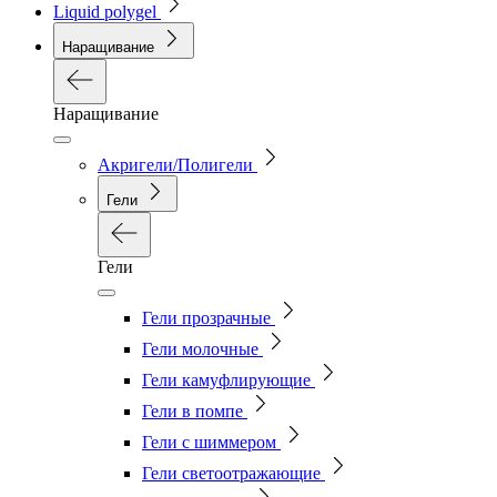
Liquid polygel
Наращивание
Наращивание
Акригели/Полигели
Гели
Гели
Гели прозрачные
Гели молочные
Гели камуфлирующие
Гели в помпе
Гели с шиммером
Гели светоотражающие