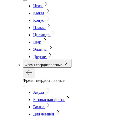
Игла
Капля
Конус
Пламя
Цилиндр
Шар
Эллипс
Другое
Фрезы твердосплавные
Фрезы твердосплавные
Акула
Безопасная фреза
Волна
Для левшей