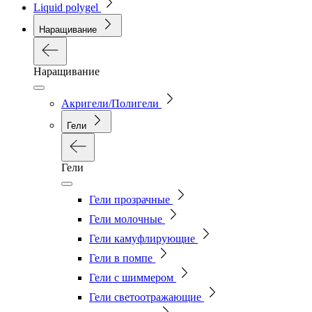
Liquid polygel
Наращивание
Наращивание
Акригели/Полигели
Гели
Гели
Гели прозрачные
Гели молочные
Гели камуфлирующие
Гели в помпе
Гели с шиммером
Гели светоотражающие