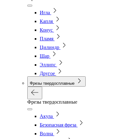
Игла
Капля
Конус
Пламя
Цилиндр
Шар
Эллипс
Другое
Фрезы твердосплавные
Фрезы твердосплавные
Акула
Безопасная фреза
Волна